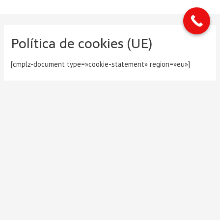
Ir
al
contenido
Política de cookies (UE)
[cmplz-document type=»cookie-statement» region=»eu»]